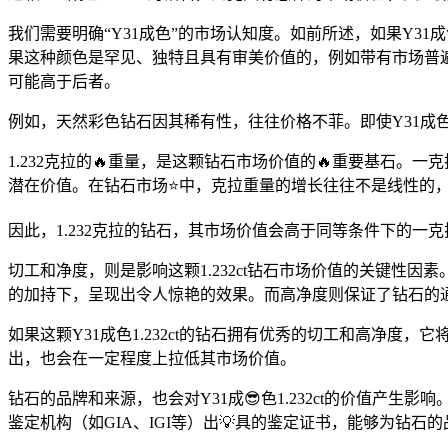
我们需要明确“Y31成色”的市场认知度。如前所述，如果Y
果这种颜色是罕见、独特且具有审美价值的，例如带有市场普
可能高于后者。
例如，天然彩色钻石因其稀有性，往往价格不菲。即使Y31
1.232克拉的🔥重量，是这颗钻石市场价值的🔥重要基石。
潜在价值。在钻石市场⭐中，克拉重量的增长往往不是线性的
因此，1.232克拉的钻石，其市场价值会高于同等条件下的一
切工和净度，则是影响这颗1.232ct钻石市场价值的关键
的加持下，呈现出令人惊艳的效果。而高净度则保证了钻石的
如果这颗Y31成色1.232ct的钻石拥有优秀的切工和高净
出，也会在一定程度上拉低其市场价值。
钻石的品牌和来源，也会对Y31成😎色1.232ct的价值
鉴定机构（如GIA、IGI等）出💡具的鉴定证书，能够为钻