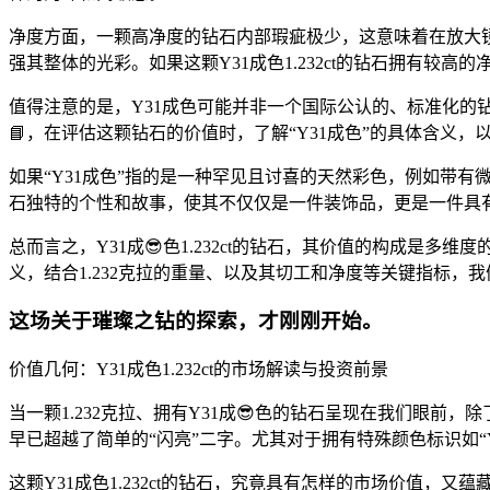
净度方面，一颗高净度的钻石内部瑕疵极少，这意味着在放大
强其整体的光彩。如果这颗Y31成色1.232ct的钻石拥有
值得注意的是，Y31成色可能并非一个国际公认的、标准化
📘，在评估这颗钻石的价值时，了解“Y31成色”的具体含义
如果“Y31成色”指的是一种罕见且讨喜的天然彩色，例如带
石独特的个性和故事，使其不仅仅是一件装饰品，更是一件具
总而言之，Y31成😎色1.232ct的钻石，其价值的构成是
义，结合1.232克拉的重量、以及其切工和净度等关键指标
这场关于璀璨之钻的探索，才刚刚开始。
价值几何：Y31成色1.232ct的市场解读与投资前景
当一颗1.232克拉、拥有Y31成😎色的钻石呈现在我们眼
早已超越了简单的“闪亮”二字。尤其对于拥有特殊颜色标识如“
这颗Y31成色1.232ct的钻石，究竟具有怎样的市场价值，又