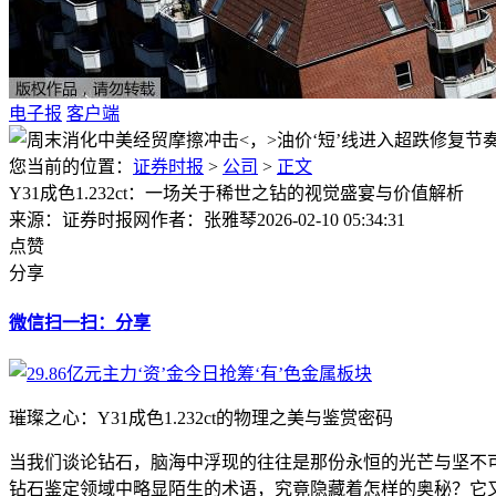
电子报
客户端
您当前的位置：
证券时报
>
公司
>
正文
Y31成色1.232ct：一场关于稀世之钻的视觉盛宴与价值解析
来源：证券时报网
作者：张雅琴
2026-02-10 05:34:31
点赞
分享
微信扫一扫：分享
璀璨之心：Y31成色1.232ct的物理之美与鉴赏密码
当我们谈论钻石，脑海中浮现的往往是那份永恒的光芒与坚不可摧
钻石鉴定领域中略显陌生的术语，究竟隐藏着怎样的奥秘？它又