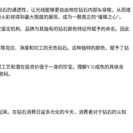
石的通透性，让光线能够更自由地在钻石内部📝穿梭，从而增
叹的火彩将得到最大限度的展现，成为一颗真正的“璀璨之心”。
定鉴定机构、品牌为其独有的钻石颜色特征所赋予的命名。因此
超同等克拉、净度和切工的无色钻石。这种独特的颜色，赋予了钻
精湛工艺和潜在投资价值于一身的珍宝。理解Y31成色的具体含
密码。
联系起来。在钻石消费日益多元化的今天，消费者对于钻石的认知