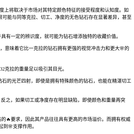
大程度上将取决于市场对其特定颜色特征的接受程度和认知度。如
很可能与同等克拉、切工、净度的无色钻石存在显著差异，甚至
并具有一定的辨识度，就可能为钻石增添独特的收藏价值。
重量，意味着它比一克拉的钻石拥有更强的视觉冲击力和更大🌸的
232克拉的重量足以吸引其目光。
得钻石的光芒四射，即使是拥有特殊颜色的钻石，也能在精湛切工
提升。反之，如果切工或净度存在明显缺陷，即使颜色和重量再突
更高的🔥要求，因此其产品往往具有更高的市场溢价。而拥有权威
起到🌸支撑作用。