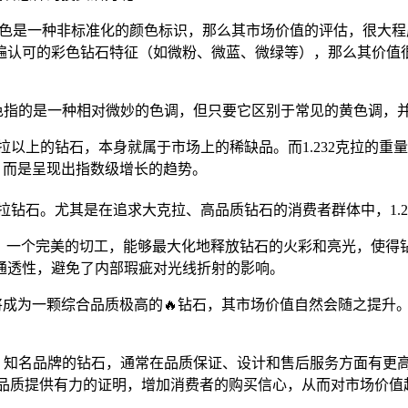
31成色是一种非标准化的颜色标识，那么其市场价值的评估，很
遍认可的彩色钻石特征（如微粉、微蓝、微绿等），那么其价值
成色指的是一种相对微妙的色调，但只要它区别于常见的黄色调，
一克拉以上的钻石，本身就属于市场上的稀缺品。而1.232克拉的
，而是呈现出指数级增长的趋势。
克拉钻石。尤其是在追求大克拉、高品质钻石的消费者群体中，1.
性因素。一个完美的切工，能够最大化地释放钻石的火彩和亮光，使
通透性，避免了内部瑕疵对光线折射的影响。
度，它将成为一颗综合品质极高的🔥钻石，其市场价值自然会随之
产生影响。知名品牌的钻石，通常在品质保证、设计和售后服务方面有
石的品质提供有力的证明，增加消费者的购买信心，从而对市场价值