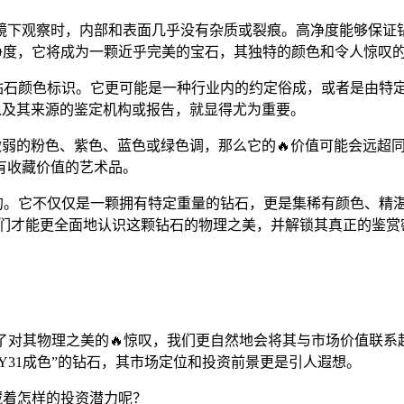
镜下观察时，内部和表面几乎没有杂质或裂痕。高净度能够保证钻
较高的净度，它将成为一颗近乎完美的宝石，其独特的颜色和令人惊
的钻石颜色标识。它更可能是一种行业内的约定俗成，或者是由特
，以及其来源的鉴定机构或报告，就显得尤为重要。
有微弱的粉色、紫色、蓝色或绿色调，那么它的🔥价值可能会远
有收藏价值的艺术品。
多维度的。它不仅仅是一颗拥有特定重量的钻石，更是集稀有颜色、
，我们才能更全面地认识这颗钻石的物理之美，并解锁其真正的鉴赏
前，除了对其物理之美的🔥惊叹，我们更自然地会将其与市场价值
Y31成色”的钻石，其市场定位和投资前景更是引人遐想。
蕴藏着怎样的投资潜力呢？