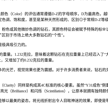
颜色（Color）的评估通常遵循D-Z的字母顺序，D为最高色
定色调、饱和度，甚至是某种天然形成的、区别🙂于常规D-Z等
粉色或其他微妙色调的钻石，其颜色特征会被赋予特殊的标🌸识
有了区别于市场上绝大多数钻石的“个性”。
是极具吸引力的。
的重量。1.232克拉，意味着这颗钻石在克拉重量上已经迈入了
，又增加了约0.232克拉的重量。
的光芒，视觉效果也更为震撼。对于许多消费者来说，钻石的克拉
Clarity）同样是构成其4C标准的核心要素。虽然“Y31成
rilliance）和闪烁（Scintillation），让原本就拥
它将能够以最美的姿态，将光线折射出令人目眩神迷的效果，即使是