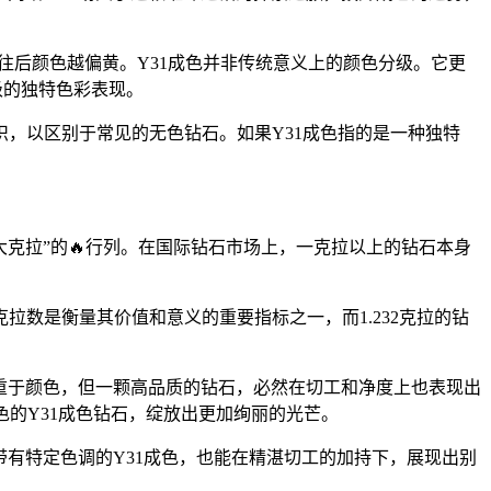
，越往后颜色越偏黄。Y31成色并非传统意义上的颜色分级。它更
级的独特色彩表现。
，以区别于常见的无色钻石。如果Y31成色指的是一种独特
“大克拉”的🔥行列。在国际钻石市场上，一克拉以上的钻石本身
数是衡量其价值和意义的重要指标之一，而1.232克拉的钻
色”侧重于颜色，但一颗高品质的钻石，必然在切工和净度上也表现出
有独特颜色的Y31成色钻石，绽放出更加绚丽的光芒。
带有特定色调的Y31成色，也能在精湛切工的加持下，展现出别