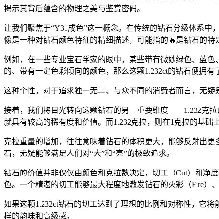
揭示其背后蕴含的物理之美与鉴赏密码。
让我们聚焦于“Y31成色”这一概念。在传统的钻石分级体系中，
像是一种对钻石颜色特征的精细描述，可能指的🔥是钻石的特
例如，在一些专业宝石学家的眼中，某些带有微妙绿色、蓝色、
的、带有一定色彩倾向的颜色，那么这颗1.232ct的钻石便拥
这种个性，对于追求独一无二、与众不同的消费者而言，无疑
接着，我们将目光转向这颗钻石的另一重要维度——1.232克拉
就具有较高的稀有度和价值。而1.232克拉，则在1克拉的基础上
克拉重量的增加，往往意味着钻石的体积更大，能够反射出更多
石，无疑能够满足人们对“大”和“亮”的极致追求。
钻石的价值并非仅仅由颜色和克拉数决定，切工（Cut）和净度（
色。一个精湛的切工能够最大程度地激发钻石的火彩（Fire）、亮光（B
如果这颗1.232ct钻石的切工达到了理想的比例和对称性，
样的韵味和高级感。