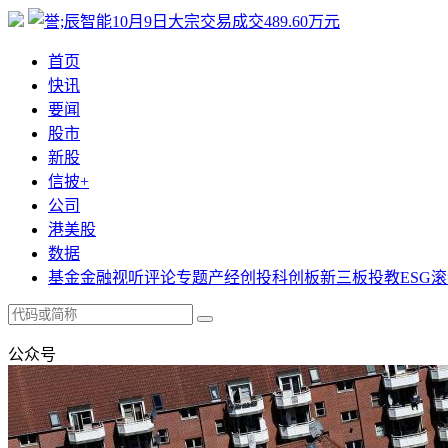
首页
快讯
要闻
股市
新股
信披+
公司
港美股
数据
基金
金融
视听
评论
专题
产经
创投
科创板
新三板
投教
ESG
滚
公众号