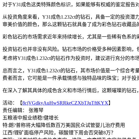
对于Y31成色这类特殊颜色标识，如果能够有权威的鉴定报告对
从投资角度来看，Y31成色1.232ct的钻石，具备一定的投
审美价值的颜色，那么这颗钻石就具备了成为彩色钻石收藏品
彩色钻石的市场需求近年来持续增长，尤其是一些稀有色系的
投资钻石也并非没有风险。钻石市场的价格受多种因素影响，
考虑将Y31成色1.232ct的钻石作为投资时，建议进行充
总而言之，Y31成色1.232ct的钻石，其市场价值是一个综
费者而言，它可能是一件承载情感与独特品味的珠宝；对于投
在深入了解其具体的成色含义和市场行情后，这颗璀璨的钻石
活动：【
8cjVGdkyAuHwSRRkeCZXbTJuTftKYX
】
责任编辑： 张雅琴
五粮液中报业绩稳!健增长
特:朗?普称将大幅降低数百万美国民众试管婴儿治疗费用
江西!锂矿面临停产风险，碳酸锂下周会否突破8万？